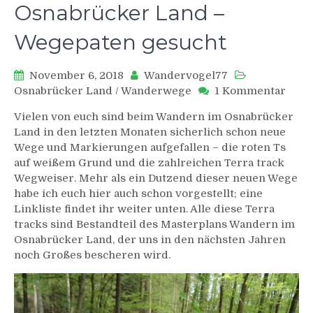
Osnabrücker Land –
Wegepaten gesucht
November 6, 2018
Wandervogel77
zu
Osnabrücker Land
/
Wanderwege
1 Kommentar
Terr
Vielen von euch sind beim Wandern im Osnabrücker
track
Land in den letzten Monaten sicherlich schon neue
im
Wege und Markierungen aufgefallen – die roten Ts
Osna
auf weißem Grund und die zahlreichen Terra track
Land
–
Wegweiser. Mehr als ein Dutzend dieser neuen Wege
Wege
habe ich euch hier auch schon vorgestellt; eine
gesu
Linkliste findet ihr weiter unten. Alle diese Terra
tracks sind Bestandteil des Masterplans Wandern im
Osnabrücker Land, der uns in den nächsten Jahren
noch Großes bescheren wird.