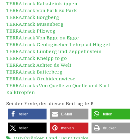
TERRA.track Kalksteinklippen
TERRA.track Von Park zu Park
TERRA.track Borgberg
TERRA.track Musenberg
TERRA.track Pilzweg
TERRA.track Von Egge zu Egge
TERRA.track Geologischer Lehrpfad Hüggel
TERRA.track Limberg und Zeppelinstein
TERRA.track Kneipp to go
TERRA.track Achter de Welt
TERRA.track Butterberg
TERRA.track Orchideenwiese
TERRA.tracks Von Quelle zu Quelle und Karl
Kalktropfen
Sei der Erste, der diesen Beitrag teil!
teilen
E-Mail
teilen
teilen
merken
drucken
Osnabrücker Land
,
Terra.tracks