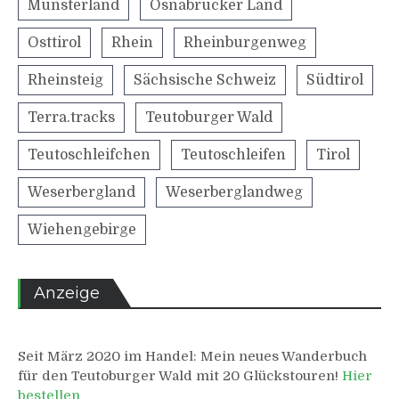
Münsterland
Osnabrücker Land
Osttirol
Rhein
Rheinburgenweg
Rheinsteig
Sächsische Schweiz
Südtirol
Terra.tracks
Teutoburger Wald
Teutoschleifchen
Teutoschleifen
Tirol
Weserbergland
Weserberglandweg
Wiehengebirge
Anzeige
Seit März 2020 im Handel: Mein neues Wanderbuch
für den Teutoburger Wald mit 20 Glückstouren!
Hier
bestellen