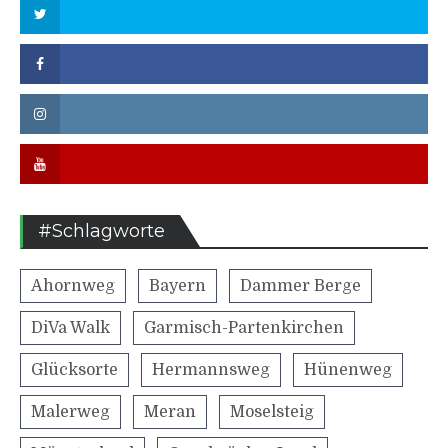
Twitter
Facebook
Instagram
Youtube
#Schlagworte
Ahornweg
Bayern
Dammer Berge
DiVa Walk
Garmisch-Partenkirchen
Glücksorte
Hermannsweg
Hünenweg
Malerweg
Meran
Moselsteig