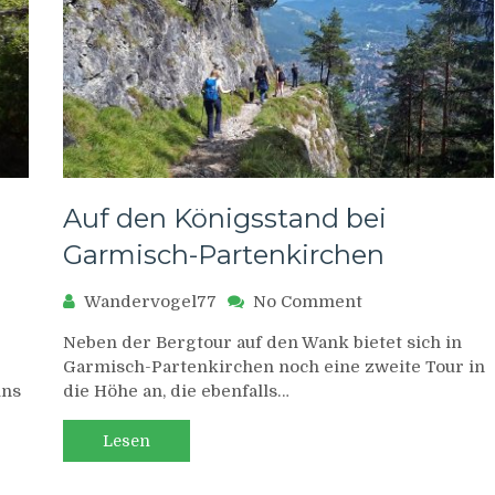
Auf den Königsstand bei
Garmisch-Partenkirchen
on
Wandervogel77
No Comment
stour
Auf
Neben der Bergtour auf den Wank bietet sich in
den
Garmisch-Partenkirchen noch eine zweite Tour in
Königsstand
uns
die Höhe an, die ebenfalls…
bei
en
Garmisch-
Partenkirchen
Lesen