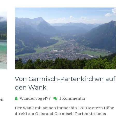
Von Garmisch-Partenkirchen auf
den Wank
zu
Wandervogel77
1 Kommentar
en
rweg
Von
Der Wank mit seinen immerhin 1780 Metern Höhe
Garmisch-
direkt am Ortsrand Garmisch-Partenkirchens
Partenkirchen