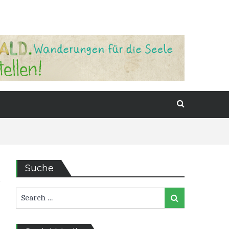
Suche
Search
Search
for: