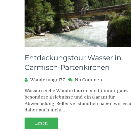
Entdeckungstour Wasser in
Garmisch-Partenkirchen
on
Wandervogel77
No Comment
Entdeckung
Wasserreiche Wandertouren sind immer ganz
Wasser
besondere Erlebnisse und ein Garant für
in
Abwechslung. Selbstverständlich haben wir es 
Garmisch-
daher auch nicht…
Partenkirch
Lesen