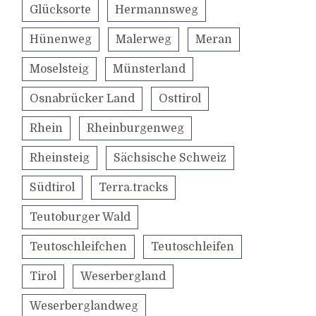
Glücksorte
Hermannsweg
Hünenweg
Malerweg
Meran
Moselsteig
Münsterland
Osnabrücker Land
Osttirol
Rhein
Rheinburgenweg
Rheinsteig
Sächsische Schweiz
Südtirol
Terra.tracks
Teutoburger Wald
Teutoschleifchen
Teutoschleifen
Tirol
Weserbergland
Weserberglandweg