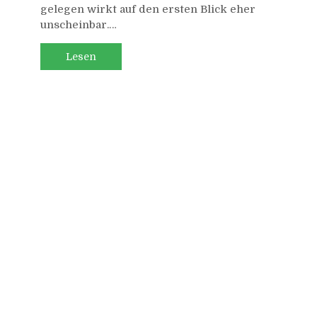
gelegen wirkt auf den ersten Blick eher
auf
unscheinbar.…
den
Wank
Lesen