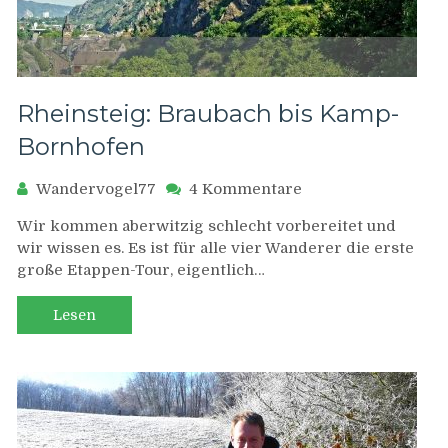
Rheinsteig: Braubach bis Kamp-
Bornhofen
zu
Wandervogel77
4 Kommentare
Rheinsteig:
Wir kommen aberwitzig schlecht vorbereitet und
Braubach
wir wissen es. Es ist für alle vier Wanderer die erste
bis
große Etappen-Tour, eigentlich…
Kamp-
Bornhofen
Lesen