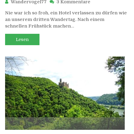
zu
Wandervogel77
3 Kommentare
Rheinsteig:
Nie war ich so froh, ein Hotel verlassen zu dürfen wie
St.
an unserem dritten Wandertag. Nach einem
Goarshausen
schnellen Frühstück machen…
bis
Kaub
Lesen