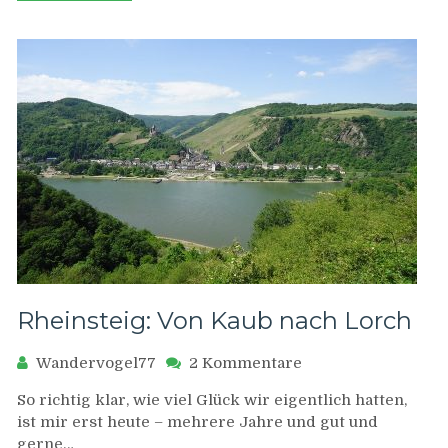
Rheinsteig: Von Kaub nach Lorch
zu
Wandervogel77
2 Kommentare
Rheinsteig:
So richtig klar, wie viel Glück wir eigentlich hatten,
Von
ist mir erst heute – mehrere Jahre und gut und
Kaub
gerne…
nach