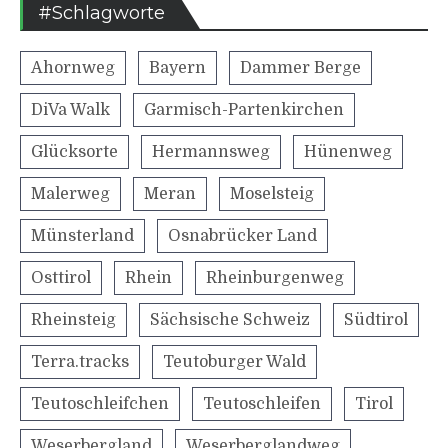
#Schlagworte
Ahornweg
Bayern
Dammer Berge
DiVa Walk
Garmisch-Partenkirchen
Glücksorte
Hermannsweg
Hünenweg
Malerweg
Meran
Moselsteig
Münsterland
Osnabrücker Land
Osttirol
Rhein
Rheinburgenweg
Rheinsteig
Sächsische Schweiz
Südtirol
Terra.tracks
Teutoburger Wald
Teutoschleifchen
Teutoschleifen
Tirol
Weserbergland
Weserberglandweg