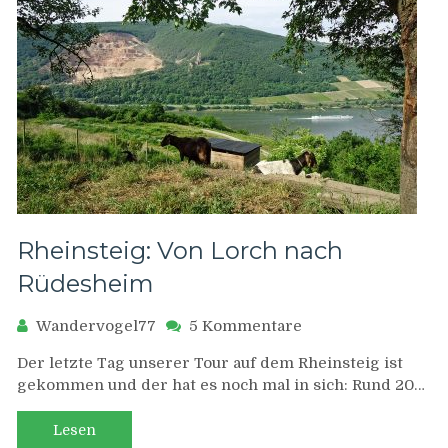
Rheinsteig: Von Lorch nach
Rüdesheim
zu
Wandervogel77
5 Kommentare
Rheinsteig:
Der letzte Tag unserer Tour auf dem Rheinsteig ist
Von
gekommen und der hat es noch mal in sich: Rund 20…
Lorch
nach
Rüdesheim
Lesen