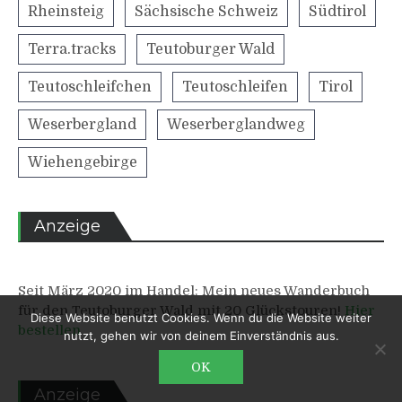
Rheinsteig
Sächsische Schweiz
Südtirol
Terra.tracks
Teutoburger Wald
Teutoschleifchen
Teutoschleifen
Tirol
Weserbergland
Weserberglandweg
Wiehengebirge
Anzeige
Seit März 2020 im Handel: Mein neues Wanderbuch
für den Teutoburger Wald mit 20 Glückstouren!
Hier
Diese Website benutzt Cookies. Wenn du die Website weiter
bestellen
nutzt, gehen wir von deinem Einverständnis aus.
OK
Anzeige