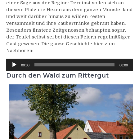
einer Sage aus der Region: Dereinst sollen sich an
diesem Platz die Hexen aus dem ganzen Münsterland
und weit darüber hinaus zu wilden Festen
versammelt und ihre Zaubertränke gebraut haben.
Besonders finstere Zeitgenossen behaupten sogar,
der Teufel selbst sei bei diesen Feiern regelmäßiger
Gast gewesen. Die ganze Geschichte hier zum
Nachhören:
00:00
00:00
Audio-
Player
Durch den Wald zum Rittergut