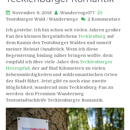
November 9, 2018
Wandervogel77
zu
Teutoburger Wald
/
Wanderwege
2 Kommentare
Teut
Ich gestehe: Ich bin schon seit vielen Jahren großer
Tec
Fan des kleinen Bergstädtchens
Tecklenburg
auf
Rom
dem Kamm des Teutoburger Waldes und unweit
meiner Heimat Osnabrück. Wem ich diese
Begeisterung bislang näher bringen wollte, dem
empfahl ich über viele Jahre den
Tecklenburger
Hexenpfad
, der auf fünf Kilometern zu vielen
Sehenswürdigkeiten und wildromantischen Orten
der Stadt führt. Jetzt gibt es noch eine zweite
Möglichkeit, wandernd zum Tecklenburg-Fan zu
werden: den Premium-Wanderweg
Teutostadtschleife Tecklenburger Romantik.