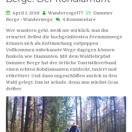
April 1, 2018
Wandervogel77
Dammer
zu
Berge
/
Wanderwege
4 Kommentare
Waldlehrpfad
Wer wandern geht, weiß nie wirklich, was ihn
Dammer
erwartet. Selbst die hochgelobtesten Premiumwege
Berge:
können sich als Enttäuschung entpuppen.
Der
Vollkommen unbekannte Wege dagegen können
Rohdiamant
funkeln wie Diamanten. Mit dem Waldlehrpfad
Dammer Berge hat der örtliche Touristikverband
einen echten Rohdiamanten entdeckt, taxiert und
etikettiert. Und dann ungeschliffen zurück in den
Wald gelegt. Das ist schade, denn nun wächst Gras
drüber.