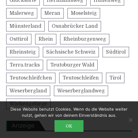
Glücksorte
Hermannsweg
Hünenweg
Malerweg
Meran
Moselsteig
Münsterland
Osnabrücker Land
Osttirol
Rhein
Rheinburgenweg
Rheinsteig
Sächsische Schweiz
Südtirol
Terra.tracks
Teutoburger Wald
Teutoschleifchen
Teutoschleifen
Tirol
Weserbergland
Weserberglandweg
Wiehengebirge
Diese Website benutzt Cookies. Wenn du die Website weiter
nutzt, gehen wir von deinem Einverständnis aus.
Anzeige
OK