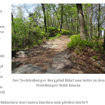
st
wir,
sen
,
ife
uf
n
en
Der Tecklenburger Bergpfad führt uns tiefer in den
Teutoburger Wald hinein.
hn
raf
 Bähnchen dort unten fauchen und pfeifen hörte?!