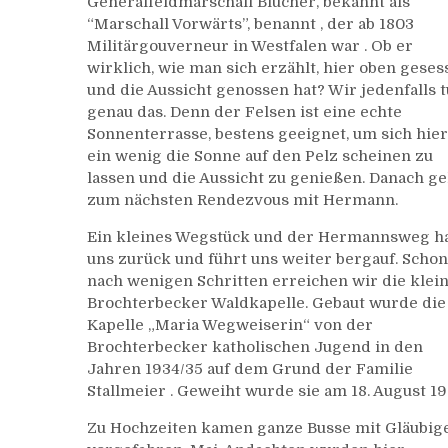
Generalfeldmarschall Blücher, bekannt als
“Marschall Vorwärts”, benannt , der ab 1803
Militärgouverneur in Westfalen war . Ob er
wirklich, wie man sich erzählt, hier oben geses
und die Aussicht genossen hat? Wir jedenfalls 
genau das. Denn der Felsen ist eine echte
Sonnenterrasse, bestens geeignet, um sich hier
ein wenig die Sonne auf den Pelz scheinen zu
lassen und die Aussicht zu genießen. Danach ge
zum nächsten Rendezvous mit Hermann.
Ein kleines Wegstück und der Hermannsweg h
uns zurück und führt uns weiter bergauf. Schon
nach wenigen Schritten erreichen wir die klei
Brochterbecker Waldkapelle. Gebaut wurde die
Kapelle „Maria Wegweiserin“ von der
Brochterbecker katholischen Jugend in den
Jahren 1934/35 auf dem Grund der Familie
Stallmeier . Geweiht wurde sie am 18. August 1
Zu Hochzeiten kamen ganze Busse mit Gläubig