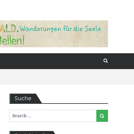
Suche
Search
Search
for: