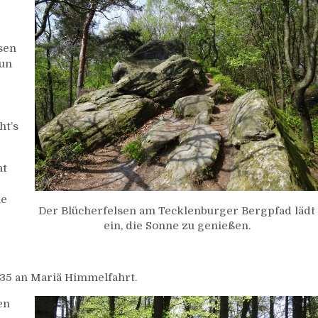
sen
tun
ht’s
at
ne
Der Blücherfelsen am Tecklenburger Bergpfad lädt
ein, die Sonne zu genießen.
935 an Mariä Himmelfahrt.
en