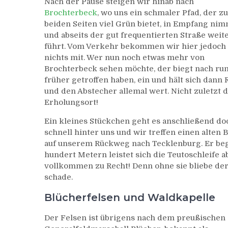
Nach der Pause steigen wir hinab nach
Brochterbeck
, wo uns ein schmaler Pfad, der zu
beiden Seiten viel Grün bietet, in Empfang ni
und abseits der gut frequentierten Straße weit
führt. Vom Verkehr bekommen wir hier jedoch
nichts mit. Wer nun noch etwas mehr von
Brochterbeck sehen möchte, der biegt nach ru
früher getroffen haben, ein und hält sich dann 
und den Abstecher allemal wert. Nicht zuletzt d
Erholungsort!
Ein kleines Stückchen geht es anschließend doc
schnell hinter uns und wir treffen einen alten
auf unserem Rückweg nach Tecklenburg. Er beg
hundert Metern leistet sich die Teutoschleif
vollkommen zu Recht! Denn ohne sie bliebe der
schade.
Blücherfelsen und Waldkapelle
Der Felsen ist übrigens nach dem preußischen