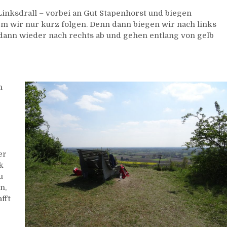
inksdrall – vorbei an Gut Stapenhorst und biegen
em wir nur kurz folgen. Denn dann biegen wir nach links
 dann wieder nach rechts ab und gehen entlang von gelb
h
er
k
u
n,
fft