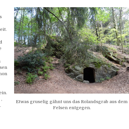
s
it.
nd
e
n
lsen
chon
in.
,
Etwas gruselig gähnt uns das Rolandsgrab aus dem
.
Felsen entgegen.