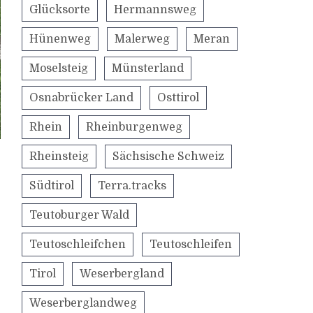
Glücksorte
Hermannsweg
Hünenweg
Malerweg
Meran
Moselsteig
Münsterland
Osnabrücker Land
Osttirol
Rhein
Rheinburgenweg
Rheinsteig
Sächsische Schweiz
Südtirol
Terra.tracks
Teutoburger Wald
Teutoschleifchen
Teutoschleifen
Tirol
Weserbergland
Weserberglandweg