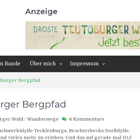
Anzeige
m Rande
Über mich
Impressum
nburger Bergpfad
urger Bergpfad
zu
rger Wald
/
Wanderwege
6 Kommentare
Teutoschleife
achwerkidylle Tecklenburgs, Brochterbecks Dorfidylle,
Tecklenburger
nd vieles mehr zu erleben. Und das auf gerade mal 10,5
Bergpfad