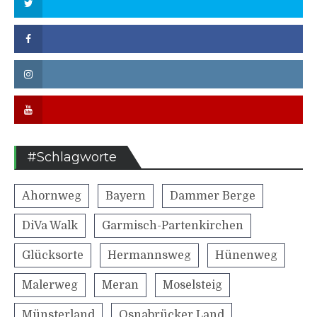
Twitter
Facebook
Instagram
Youtube
#Schlagworte
Ahornweg
Bayern
Dammer Berge
DiVa Walk
Garmisch-Partenkirchen
Glücksorte
Hermannsweg
Hünenweg
Malerweg
Meran
Moselsteig
Münsterland
Osnabrücker Land