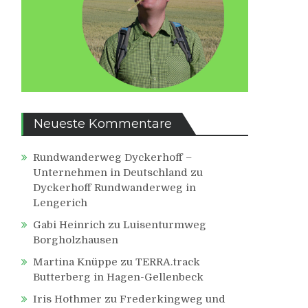
Neueste Kommentare
Rundwanderweg Dyckerhoff –
Unternehmen in Deutschland
zu
Dyckerhoff Rundwanderweg in
Lengerich
Gabi Heinrich
zu
Luisenturmweg
Borgholzhausen
Martina Knüppe
zu
TERRA.track
Butterberg in Hagen-Gellenbeck
Iris Hothmer
zu
Frederkingweg und