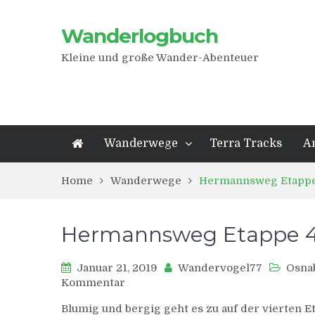
Wanderlogbuch
Kleine und große Wander-Abenteuer
Wanderwege
Terra Tracks
A
Home
Wanderwege
Hermannsweg Etappe 
Hermannsweg Etappe 4:
Januar 21, 2019
Wandervogel77
Osna
zu
Kommentar
Hermannsweg
Blumig und bergig geht es zu auf der vierten
Etappe