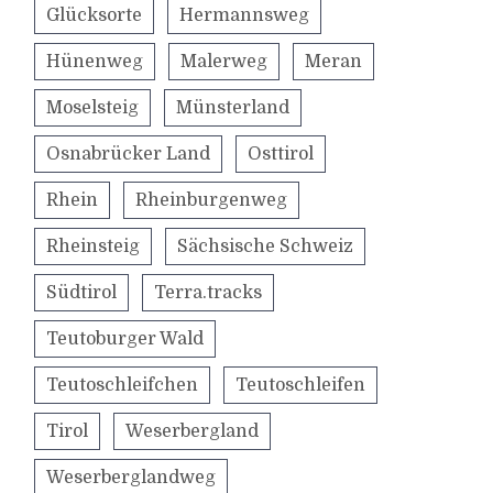
Glücksorte
Hermannsweg
Hünenweg
Malerweg
Meran
Moselsteig
Münsterland
Osnabrücker Land
Osttirol
Rhein
Rheinburgenweg
Rheinsteig
Sächsische Schweiz
Südtirol
Terra.tracks
Teutoburger Wald
Teutoschleifchen
Teutoschleifen
Tirol
Weserbergland
Weserberglandweg