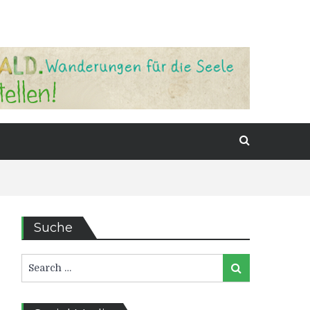
Suche
Search
Search
for: