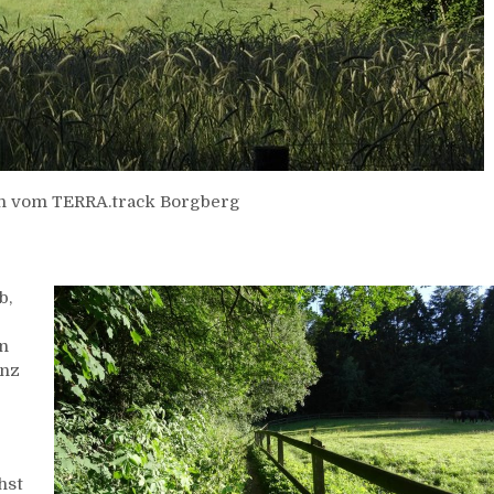
en vom TERRA.track Borgberg
b,
in
anz
hst