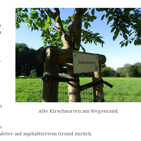
h
n
,
h
Alte Kirschsorten am Wegesrand.
s
 Meter auf asphaltiertem Grund zurück.