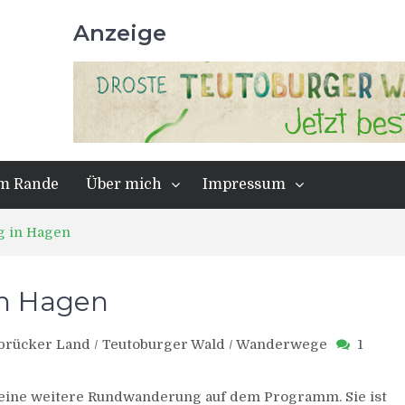
Anzeige
m Rande
Über mich
Impressum
g in Hagen
in Hagen
brücker Land
/
Teutoburger Wald
/
Wanderwege
1
 eine weitere Rundwanderung auf dem Programm. Sie ist