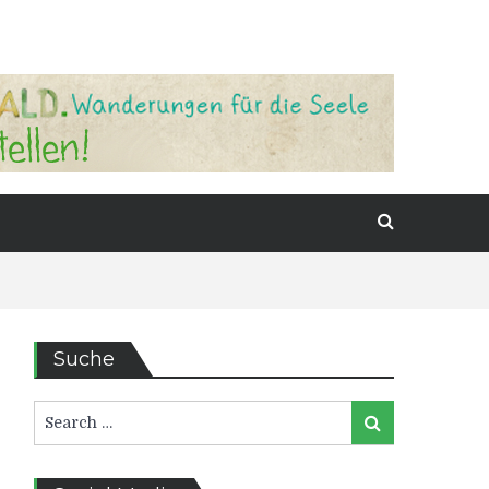
Suche
Search
Search
for: