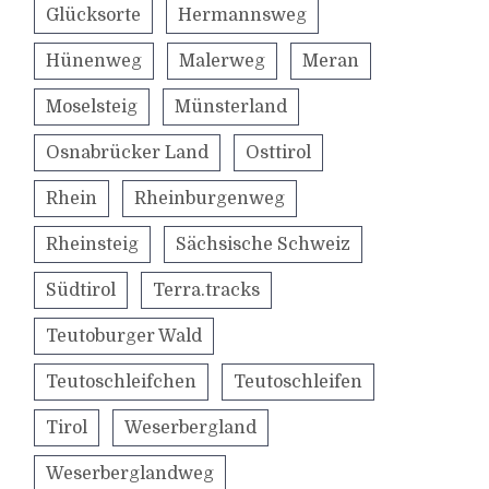
Glücksorte
Hermannsweg
Hünenweg
Malerweg
Meran
Moselsteig
Münsterland
Osnabrücker Land
Osttirol
Rhein
Rheinburgenweg
Rheinsteig
Sächsische Schweiz
Südtirol
Terra.tracks
Teutoburger Wald
Teutoschleifchen
Teutoschleifen
Tirol
Weserbergland
Weserberglandweg