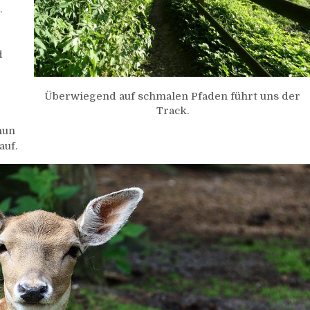
.
d
Überwiegend auf schmalen Pfaden führt uns der
Track.
nun
auf.