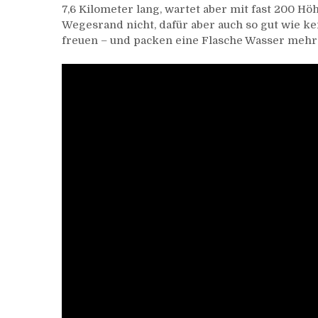
7,6 Kilometer lang, wartet aber mit fast 200 H
in
Wegesrand nicht, dafür aber auch so gut wie ke
Hagen
freuen – und packen eine Flasche Wasser mehr 