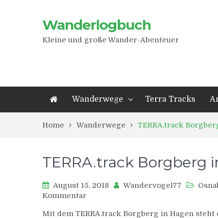
Wanderlogbuch
Kleine und große Wander-Abenteuer
Wanderwege
Terra Tracks
A
Home
Wanderwege
TERRA.track Borgber
TERRA.track Borgberg 
August 15, 2018
Wandervogel77
Osna
zu
Kommentar
TERRA.track
Mit dem TERRA.track Borgberg in Hagen steht
Borgberg