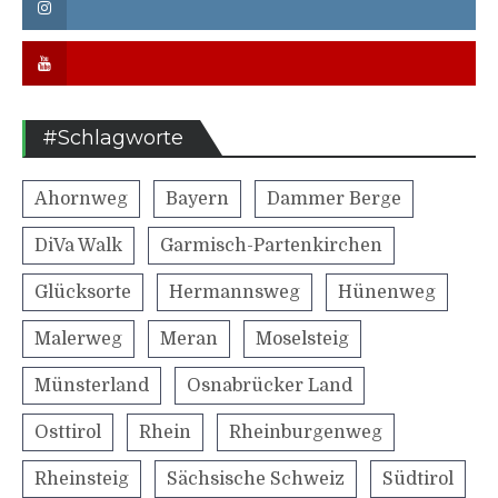
Instagram
Youtube
#Schlagworte
Ahornweg
Bayern
Dammer Berge
DiVa Walk
Garmisch-Partenkirchen
Glücksorte
Hermannsweg
Hünenweg
Malerweg
Meran
Moselsteig
Münsterland
Osnabrücker Land
Osttirol
Rhein
Rheinburgenweg
Rheinsteig
Sächsische Schweiz
Südtirol