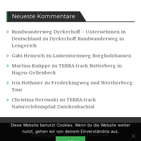
Neueste Kommentare
Rundwanderweg Dyckerhoff – Unternehmen in
Deutschland
zu
Dyckerhoff Rundwanderweg in
Lengerich
Gabi Heinrich
zu
Luisenturmweg Borgholzhausen
Martina Knüppe
zu
TERRA.track Butterberg in
Hagen-Gellenbeck
Iris Hothmer
zu
Frederkingweg und Wertherberg-
Tour
Christina Nerowski
zu
TERRA.track
Naturerlebnispfad Zwickenbachtal
Diese Website benutzt Cookies. Wenn du die Website weiter
nutzt, gehen wir von deinem Einverständnis aus.
Copyright © All rights reserved.