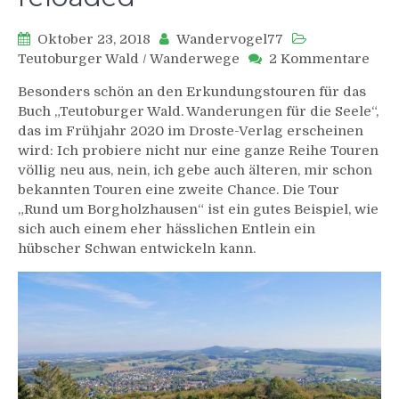
Oktober 23, 2018
Wandervogel77
zu
Teutoburger Wald
/
Wanderwege
2 Kommentare
Run
Besonders schön an den Erkundungstouren für das
um
Buch „Teutoburger Wald. Wanderungen für die Seele“,
Bor
das im Frühjahr 2020 im Droste-Verlag erscheinen
relo
wird: Ich probiere nicht nur eine ganze Reihe Touren
völlig neu aus, nein, ich gebe auch älteren, mir schon
bekannten Touren eine zweite Chance. Die Tour
„Rund um Borgholzhausen“ ist ein gutes Beispiel, wie
sich auch einem eher hässlichen Entlein ein
hübscher Schwan entwickeln kann.