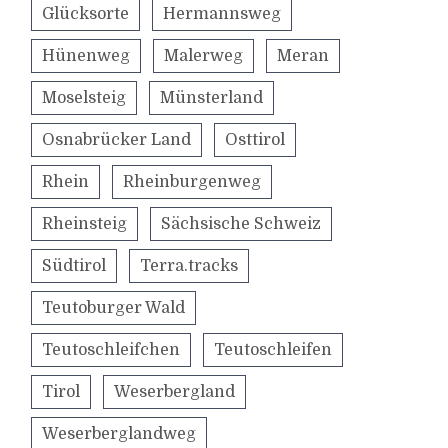
Glücksorte
Hermannsweg
Hünenweg
Malerweg
Meran
Moselsteig
Münsterland
Osnabrücker Land
Osttirol
Rhein
Rheinburgenweg
Rheinsteig
Sächsische Schweiz
Südtirol
Terra.tracks
Teutoburger Wald
Teutoschleifchen
Teutoschleifen
Tirol
Weserbergland
Weserberglandweg