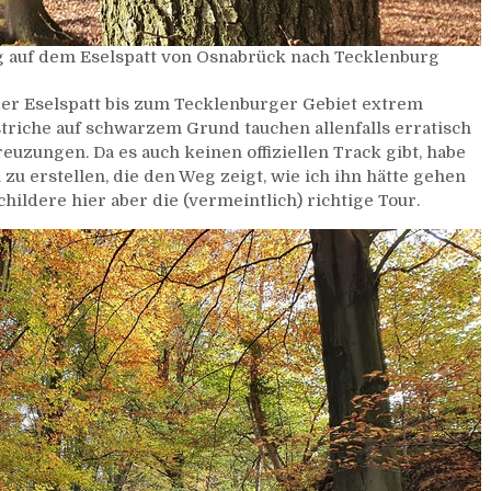
ung auf dem Eselspatt von Osnabrück nach Tecklenburg
 der Eselspatt bis zum Tecklenburger Gebiet extrem
striche auf schwarzem Grund tauchen allenfalls erratisch
euzungen. Da es auch keinen offiziellen Track gibt, habe
zu erstellen, die den Weg zeigt, wie ich ihn hätte gehen
childere hier aber die (vermeintlich) richtige Tour.