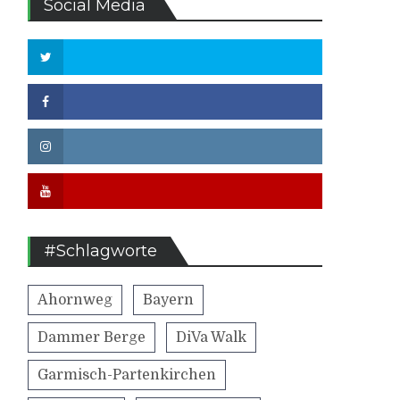
Social Media
urg
Twitter
Facebook
Instagram
Youtube
#Schlagworte
Ahornweg
Bayern
Dammer Berge
DiVa Walk
Garmisch-Partenkirchen