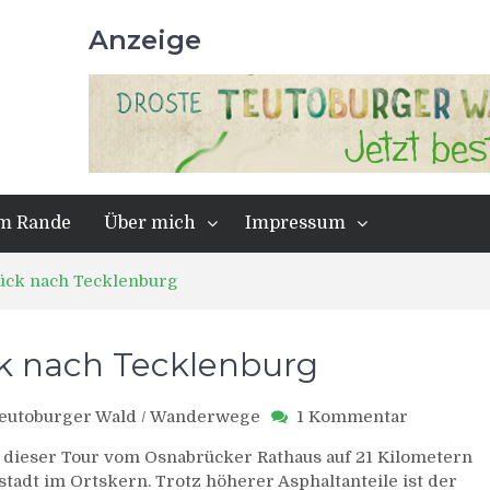
Anzeige
m Rande
Über mich
Impressum
ück nach Tecklenburg
k nach Tecklenburg
zu
eutoburger Wald
/
Wanderwege
1 Kommentar
Eselspatt
 dieser Tour vom Osnabrücker Rathaus auf 21 Kilometern
von
stadt im Ortskern. Trotz höherer Asphaltanteile ist der
Osnabrüc