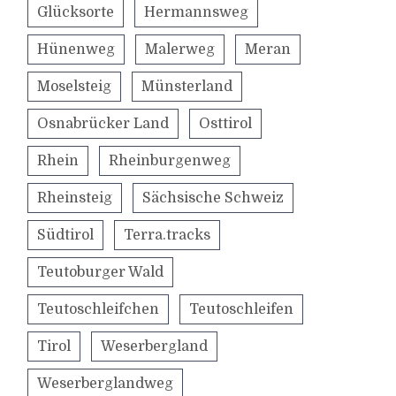
Glücksorte
Hermannsweg
Hünenweg
Malerweg
Meran
Moselsteig
Münsterland
Osnabrücker Land
Osttirol
Rhein
Rheinburgenweg
Rheinsteig
Sächsische Schweiz
Südtirol
Terra.tracks
Teutoburger Wald
Teutoschleifchen
Teutoschleifen
Tirol
Weserbergland
Weserberglandweg