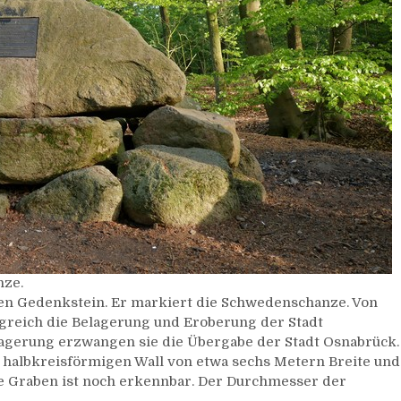
nze.
en Gedenkstein. Er markiert die Schwedenschanze. Von
lgreich die Belagerung und Eroberung der Stadt
agerung erzwangen sie die Übergabe der Stadt Osnabrück.
 halbkreisförmigen Wall von etwa sechs Metern Breite und
e Graben ist noch erkennbar. Der Durchmesser der