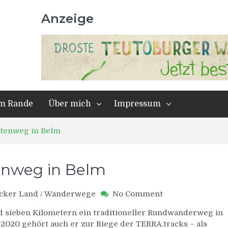
Anzeige
m Rande
Über mich
Impressum
ttenweg in Belm
enweg in Belm
on
cker Land
/
Wanderwege
No Comment
TERRA.track
nd sieben Kilometern ein traditioneller Rundwanderweg in
Richtstättenweg
020 gehört auch er zur Riege der TERRA.tracks – als
in