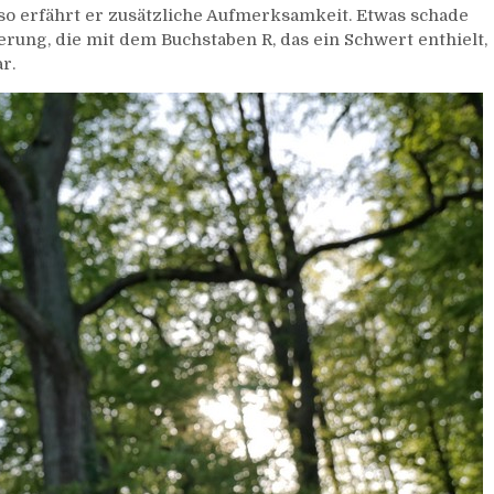
 so erfährt er zusätzliche Aufmerksamkeit. Etwas schade
Belm
erung, die mit dem Buchstaben R, das ein Schwert enthielt,
r.