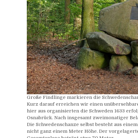
Große Findlinge markieren die Schwedenscha
Kurz darauf erreichen wir einen unübersehbar
hier aus organisierten die Schweden 1633 erfo
Osnabrück. Nach insgesamt zweimonatiger Bel
Die Schwedenschanze selbst besteht aus einem
nicht ganz einem Meter Höhe. Der vorgelagert