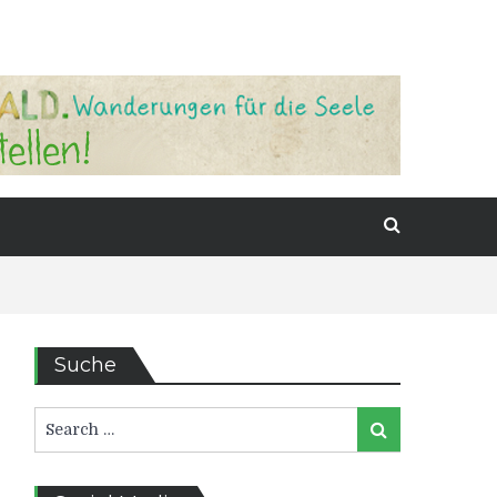
Suche
Search
Search
for: