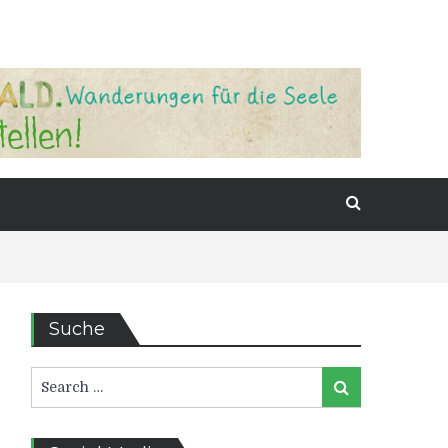
Suche
Search
Search
for:
r