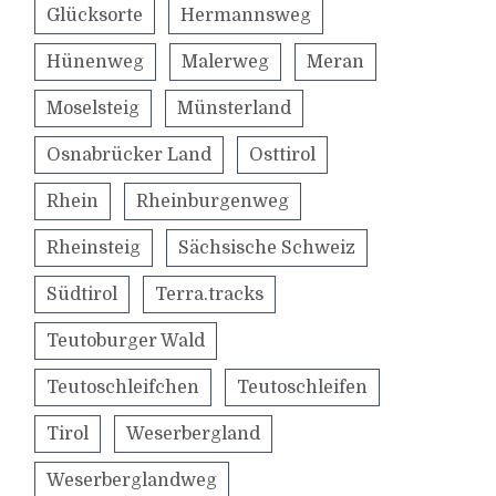
Glücksorte
Hermannsweg
Hünenweg
Malerweg
Meran
Moselsteig
Münsterland
Osnabrücker Land
Osttirol
Rhein
Rheinburgenweg
Rheinsteig
Sächsische Schweiz
Südtirol
Terra.tracks
Teutoburger Wald
Teutoschleifchen
Teutoschleifen
Tirol
Weserbergland
Weserberglandweg