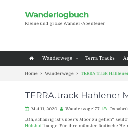
Wanderlogbuch
Kleine und große Wander-Abenteuer
Wanderwege
Terra Tracks
A
Home
Wanderwege
TERRA.track Hahlene
TERRA.track Hahlener 
Mai 11, 2020
Wandervogel77
Osnabrü
„Oh, schaurig ist’s über’s Moor zu gehen“, seuf
Hülshoff
bange. Für ihre münsterländische Heim