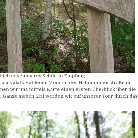
lich erkennbares Schild in Empfang.
parkplatz Hahlener Moor an der Hahnenmoorstraße in
nen wir uns mittels Karte einen ersten Überblick über die
. Ganze sieben Mal werden wir auf unserer Tour durch das