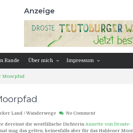
Anzeige
m Rande
Über mich
Impressum
r Moorpfad
Moorpfad
on
cker Land
/
Wanderwege
No Comment
TERRA.track
zte dereinst die westfälische Dichterin
Annette von Droste-
Hahlener
at mag das gelten, keinesfalls aber für das Hahlener Moo
Moorpfad