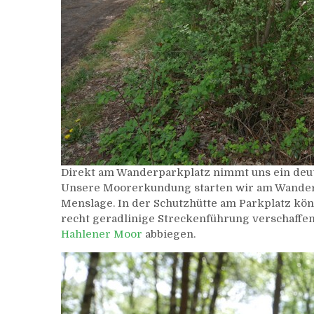
Direkt am Wanderparkplatz nimmt uns ein deut
Unsere Moorerkundung starten wir am Wander
Menslage. In der Schutzhütte am Parkplatz kön
recht geradlinige Streckenführung verschaffen
Hahlener Moor
abbiegen.