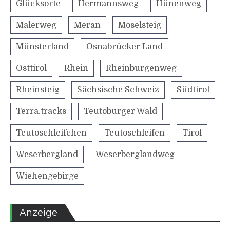
Glücksorte
Hermannsweg
Hünenweg
Malerweg
Meran
Moselsteig
Münsterland
Osnabrücker Land
Osttirol
Rhein
Rheinburgenweg
Rheinsteig
Sächsische Schweiz
Südtirol
Terra.tracks
Teutoburger Wald
Teutoschleifchen
Teutoschleifen
Tirol
Weserbergland
Weserberglandweg
Wiehengebirge
Anzeige