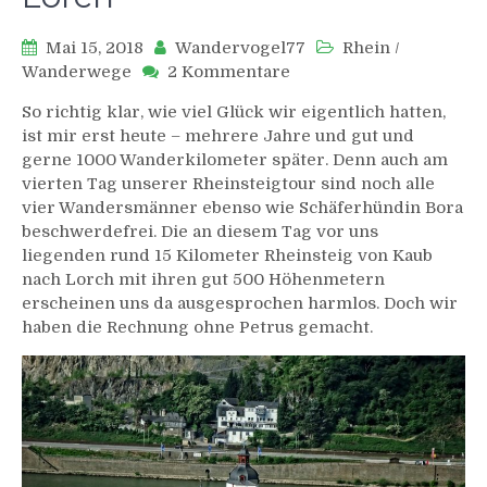
Mai 15, 2018
Wandervogel77
Rhein
/
zu
Wanderwege
2 Kommentare
Rheinsteig:
So richtig klar, wie viel Glück wir eigentlich hatten,
Von
ist mir erst heute – mehrere Jahre und gut und
Kaub
gerne 1000 Wanderkilometer später. Denn auch am
nach
vierten Tag unserer Rheinsteigtour sind noch alle
Lorch
vier Wandersmänner ebenso wie Schäferhündin Bora
beschwerdefrei. Die an diesem Tag vor uns
liegenden rund 15 Kilometer Rheinsteig von Kaub
nach Lorch mit ihren gut 500 Höhenmetern
erscheinen uns da ausgesprochen harmlos. Doch wir
haben die Rechnung ohne Petrus gemacht.