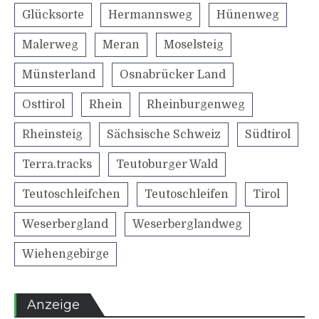
Glücksorte
Hermannsweg
Hünenweg
Malerweg
Meran
Moselsteig
Münsterland
Osnabrücker Land
Osttirol
Rhein
Rheinburgenweg
Rheinsteig
Sächsische Schweiz
Südtirol
Terra.tracks
Teutoburger Wald
Teutoschleifchen
Teutoschleifen
Tirol
Weserbergland
Weserberglandweg
Wiehengebirge
Anzeige