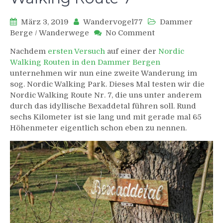
März 3, 2019
Wandervogel77
Dammer
on
Berge
/
Wanderwege
No Comment
Im
Nachdem
ersten Versuch
auf einer der
Nordic
Bexaddetal:
Walking Routen in den Dammer Bergen
Nordic
unternehmen wir nun eine zweite Wanderung im
Walking
sog. Nordic Walking Park. Dieses Mal testen wir die
Route
7
Nordic Walking Route Nr. 7, die uns unter anderem
durch das idyllische Bexaddetal führen soll. Rund
sechs Kilometer ist sie lang und mit gerade mal 65
Höhenmeter eigentlich schon eben zu nennen.