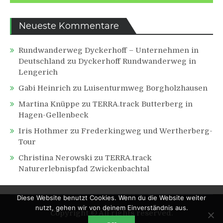
Neueste Kommentare
Rundwanderweg Dyckerhoff – Unternehmen in
Deutschland
zu
Dyckerhoff Rundwanderweg in
Lengerich
Gabi Heinrich
zu
Luisenturmweg Borgholzhausen
Martina Knüppe
zu
TERRA.track Butterberg in
Hagen-Gellenbeck
Iris Hothmer
zu
Frederkingweg und Wertherberg-
Tour
Christina Nerowski
zu
TERRA.track
Naturerlebnispfad Zwickenbachtal
Diese Website benutzt Cookies. Wenn du die Website weiter
nutzt, gehen wir von deinem Einverständnis aus.
Copyright © All rights reserved.