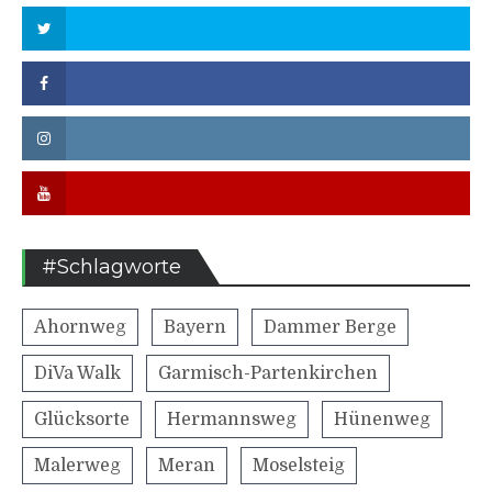
Twitter
Facebook
Instagram
Youtube
#Schlagworte
Ahornweg
Bayern
Dammer Berge
DiVa Walk
Garmisch-Partenkirchen
Glücksorte
Hermannsweg
Hünenweg
Malerweg
Meran
Moselsteig