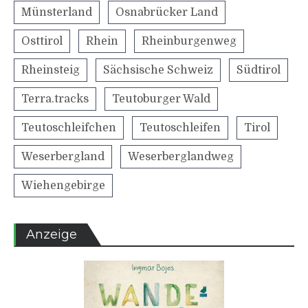
Münsterland
Osnabrücker Land
Osttirol
Rhein
Rheinburgenweg
Rheinsteig
Sächsische Schweiz
Südtirol
Terra.tracks
Teutoburger Wald
Teutoschleifchen
Teutoschleifen
Tirol
Weserbergland
Weserberglandweg
Wiehengebirge
Anzeige