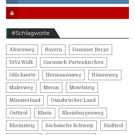
Youtube
#Schlagworte
Ahornweg
Bayern
Dammer Berge
DiVa Walk
Garmisch-Partenkirchen
Glücksorte
Hermannsweg
Hünenweg
Malerweg
Meran
Moselsteig
Münsterland
Osnabrücker Land
Osttirol
Rhein
Rheinburgenweg
Rheinsteig
Sächsische Schweiz
Südtirol