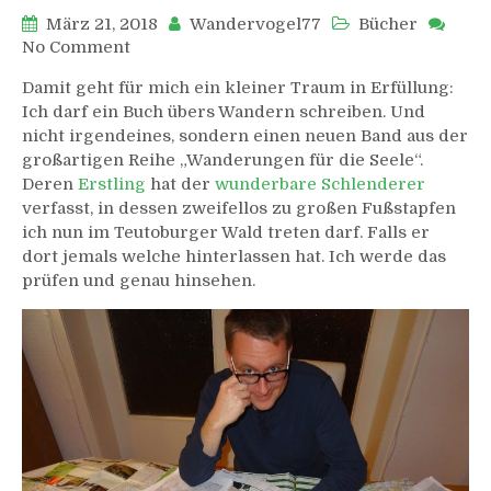
März 21, 2018
Wandervogel77
Bücher
on
No Comment
Ein
Damit geht für mich ein kleiner Traum in Erfüllung:
neues
Ich darf ein Buch übers Wandern schreiben. Und
Wander-
nicht irgendeines, sondern einen neuen Band aus der
Buch
großartigen Reihe „Wanderungen für die Seele“.
entsteht
Deren
Erstling
hat der
wunderbare Schlenderer
verfasst, in dessen zweifellos zu großen Fußstapfen
ich nun im Teutoburger Wald treten darf. Falls er
dort jemals welche hinterlassen hat. Ich werde das
prüfen und genau hinsehen.