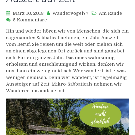
März 10, 2018
Wandervogel77
Am Rande
zu
5 Kommentare
Wandern
Hin und wieder hören wir von Menschen, die sich ein
macht
sogenanntes Sabbatical nehmen, ein Jahr Auszeit
glücklich:
vom Beruf. Sie reisen um die Welt oder ziehen sich
Auszeit
an einen abgelegenen Ort zurück und sind ganz bei
auf
Zeit
sich. Für ein ganzes Jahr. Das muss wahnsinnig
erholsam und entschleunigend wirken, denken wir
uns dann ein wenig neidisch. Wer wandert, ist etwas
weniger neidisch. Denn wer wandert, ist regelmäßig
Aussteiger auf Zeit. Mikro-Sabbaticals nehmen wir
Wanderer uns andauernd.