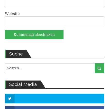
Website
Suche
Search
Search
for:
Social Media
Twitter