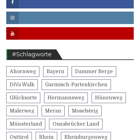
Facebook
Instagram
Youtube
#Schlagworte
Ahornweg
Bayern
Dammer Berge
DiVa Walk
Garmisch-Partenkirchen
Glücksorte
Hermannsweg
Hünenweg
Malerweg
Meran
Moselsteig
Münsterland
Osnabrücker Land
Osttirol
Rhein
Rheinburgenweg