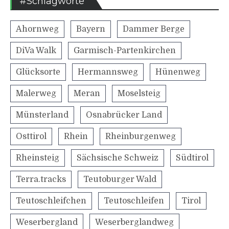
#Schlagworte
Ahornweg
Bayern
Dammer Berge
DiVa Walk
Garmisch-Partenkirchen
Glücksorte
Hermannsweg
Hünenweg
Malerweg
Meran
Moselsteig
Münsterland
Osnabrücker Land
Osttirol
Rhein
Rheinburgenweg
Rheinsteig
Sächsische Schweiz
Südtirol
Terra.tracks
Teutoburger Wald
Teutoschleifchen
Teutoschleifen
Tirol
Weserbergland
Weserberglandweg